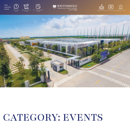
INQUIRE
APPLICATION
RE-ENROLMENT
ADMISSIONS
BOOK A TOUR
CAMPUS VIEW
NOW
FORM
FORM
CATEGORY:
EVENTS