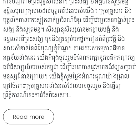
កាន់បិណ្ឌតាមព្រះពុទ្ធសាសនា។ ព្រះសង្ឃ ៩អង្គបានសូត្រមន្ត
ឧទ្ទិសបុណ្យកុសលដល់បុព្វការីជនរបស់យើង។ ក្រុមគ្រួសារ និង
បុគ្គលិកបានមកស្លៀកពាក់ប្រពៃណីខ្មែរ ដើម្បីវេរប្រគេនចង្ហាន់ព្រះ
សង្ឃ និងសូត្រមន្ត។ សិស្សានុសិស្សបានមកថ្វាយបង្គំ និង
ទទួលពរពីព្រះសង្ឃ មុននឹងត្រឡប់មកថ្នាក់រៀនអំពីប្រវត្តិ និង
សារៈសំខាន់នៃពិធីបុណ្យភ្ជុំបិណ្ឌ។ តាមរយៈសកម្មភាពដ៏មាន
អត្ថន័យទាំងនេះ យើងកំពុងចូលរួមចំណែករក្សានូវបេតិកភណ្ឌវប្ប
ធម៌ដ៏សម្បូរបែបរបស់កម្ពុជា ដើម្បីធានាបាននូវភាពគង់វង្សសម្រាប់
មនុស្សជំនាន់ក្រោយ។ យើងខ្ញុំសូមថ្លែងអំណរគុណយ៉ាងជ្រាល
ជ្រៅចំពោះក្រុមគ្រួសារទាំងអស់ដែលបានចូលរួម និងធ្វើឲ្យ
ព្រឹត្តិការណ៍នេះកាន់តែពិសេស។...
Read more