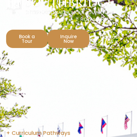
Book a
Inquire
Contact
Tour
Now
Us
About Us
Our Chairman
SISC Learning Journey
Welcome From Head of School
School Calendar
Academics at SISC
+ Curriculum Pathways