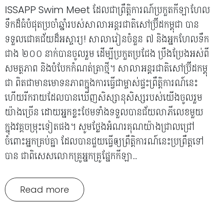
ISSAPP Swim Meet ដែលជាព្រឹត្តិការណ៍ប្រកួតកីឡាហែល
ទឹកដ៏ធំបំផុតប្រចាំឆ្នាំរបស់សាលាអន្តរជាតិសៅប្រ៊ីដកម្ពុជា បាន
ទទួលជោគជ័យដ៏អស្ចារ្យ! សាលារៀនចំនួន ៧ និងអ្នកហែលទឹក
ជាង ២០០ នាក់បានចូលរួម ដើម្បីប្រកួតប្រជែង ប្រឹងប្រែងអស់ពី
សមត្ថភាព និងបំបែកកំណត់ត្រាថ្មី។ សាលាអន្តរជាតិសៅប្រ៊ីដកម្ពុ
ជា ពិតជាមានមោទនភាពក្នុងការធ្វើជាម្ចាស់ផ្ទះព្រឹត្តិការណ៍នេះ
ហើយរីករាយដែលបានឃើញសិស្សានុសិស្សរបស់យើងចូលរួម
យ៉ាងច្រើន ដោយអ្នកខ្លះថែមទាំងទទួលបានជ័យលាភីលេខមួយ
ក្នុងវគ្គចម្រុះទៀតផង។ សូមថ្លែងអំណរគុណយ៉ាងជ្រាលជ្រៅ
ចំពោះអ្នកគ្រប់គ្នា ដែលបានជួយធ្វើឲ្យព្រឹត្តិការណ៍នេះប្រព្រឹត្តទៅ
បាន ជាពិសេសលោកគ្រូអ្នកគ្រូផ្នែកកីឡា...
Read more