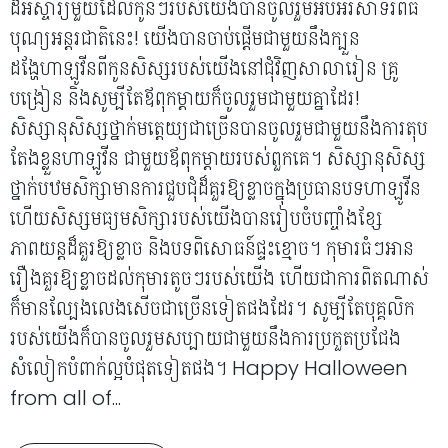
ដ៏អស្ចារ្យមួយដែលកូនៗរបស់យើងបានចូលរួមអបអរសាទរពិធី
បុណ្យអន្តរជាតិនេះ! យើងបានចាប់ផ្តើមជាមួយនឹងក្បួន
ដង្ហែហាឡូវីនពីកូនសិស្សរបស់យើងនៅជុំវិញសាលារៀន គ្រូ
បង្រៀន និងសូម្បីតែឪពុកម្តាយក៏ចូលរួមជាមួយគ្នាដែរ!
សិស្សានុសិស្សថ្នាក់មត្តេយ្យជាច្រើនបានចូលរួមជាមួយនឹងការតុប
តែងខ្លួនហាឡូវីន ជាមួយឪពុកម្តាយរបស់ពួកគេ។ សិស្សានុសិស្ស
ថ្នាក់បឋមសិក្សាមានការជួបជុំដ៏គួរឱ្យខ្លាចក្នុងប្រធានបទហាឡូវីន
ហើយសិស្សមធ្យមសិក្សារបស់យើងបានរៀបចំបញ្ចាំងខ្សែ
ភាពយន្តដ៏គួរឱ្យខ្លាច និងបទពិសោធន៍ផ្ទះខ្មោច។ កុមារធំៗអាន
រឿងគួរឱ្យខ្លាចដល់កុមារតូចៗរបស់យើង ហើយជាការពិតណាស់
ក៏មានល្បែងលេងសើចជាច្រើនទៀតផងដែរ។ សូម្បីតែបុគ្គលិក
របស់យើងក៏បានចូលរួមសប្បាយជាមួយនឹងការប្រកួតប្រជែង
សំលៀកបំពាក់ល្អបំផុតទៀតផង។ Happy Halloween
from all of...