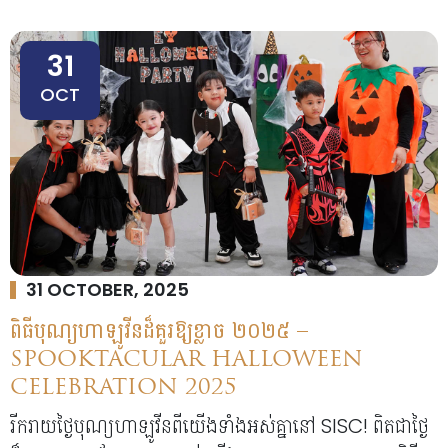
31
OCT
31 OCTOBER, 2025
ពិធីបុណ្យហាឡូវីនដ៏គួរឱ្យខ្លាច ២០២៥ –
SPOOKTACULAR HALLOWEEN
CELEBRATION 2025
រីករាយថ្ងៃបុណ្យហាឡូវីនពីយើងទាំងអស់គ្នានៅ SISC! ពិតជាថ្ងៃ