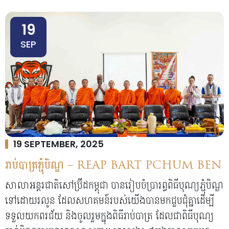
19
SEP
19 SEPTEMBER, 2025
រាប់បាត្រភ្ជុំបិណ្ឌ – REAP BART PCHUM BEN
សាលាអន្តរជាតិសៅប្រ៊ីដកម្ពុជា បានរៀបចំប្រារព្ធពិធីបុណ្យភ្ជុំបិណ្ឌ
ទៅដោយរលូន ដែលសហគមន៍របស់យើងបានមកជួបជុំគ្នាដើម្បី
ទទួលយកពរជ័យ និងចូលរួមក្នុងពិធីរាប់បាត្រ ដែលជាពិធីបុណ្យ