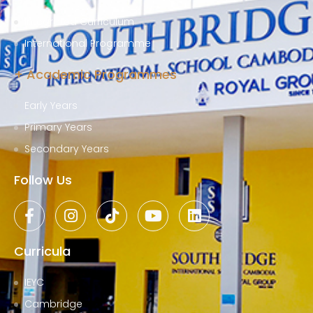
Integrated Curriculum
International Programme
+ Academic Programmes
Early Years
Primary Years
Secondary Years
Follow Us
Curricula
IEYC
Cambridge