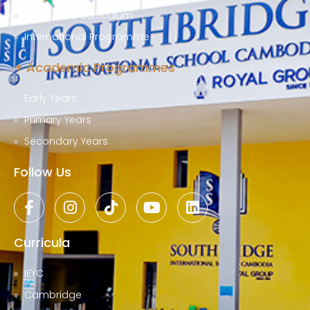
Integrated Curriculum
International Programme
+ Academic Programmes
Early Years
Primary Years
Secondary Years
Follow Us
Curricula
IEYC
Cambridge