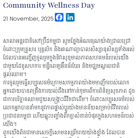
Community Wellness Day
Facebook
LinkedIn
21 November, 2025
សាលាអន្តរជាតិសៅប្រ៊ីដកម្ពុជា សូមថ្លែងអំណរគុណយ៉ាងជ្រាលជ្រៅ
ចំពោះក្រុមគ្រួសារ បុគ្គលិក និងអាណាព្យាបាលសិស្សានុសិស្សទាំងអស់
ដែលបានអញ្ជើញចូលរួមក្នុងទិវាសុខុមាលភាពសហគមន៍របស់យើង
ជាមួយដៃគូសហការ មន្ទីរពេទ្យអ៊ីនធ័រឃែរ និងមជ្ឈមណ្ឌលជាតិ
ផ្តល់ឈាម។
ការចូលរួមធ្វើសប្បុរសធម៌ក្រោមសកម្មភាពយ៉ាងមមាញឹករបស់លោក
អ្នកដោយបានពង្រឹងការយល់ដឹងទៅកាន់កុមារពីការពិនិត្យសុខភាព ដូច
ជាការបរិច្ចាគឈាមជួយសង្គ្រោះជីវិតជាដើម។ ចំពោះសប្បុរសធម៌របស់
លោកអ្នកបាននាំមកនូវភាពផ្លាស់ប្តូរយ៉ាងមានន័យសម្រាប់ជីវិតរបស់
ប្រជាជនកម្ពុជា ហើយឆ្លុះបញ្ចាំងពីកត្តាសំខាន់បំផុតក្នុងសហគមន៍របស់
យើង។
ពួកយើងពិតជាមានសេចក្តីសោមនស្សរីករាយយ៉ាងខ្លាំង ដែលបាន