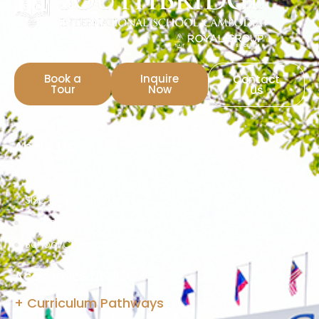
Book a
Inquire
Contact
Tour
Now
Us
About Us
Our Chairman
SISC Learning Journey
Welcome From Head of School
School Calendar
Academics at SISC
+ Curriculum Pathways