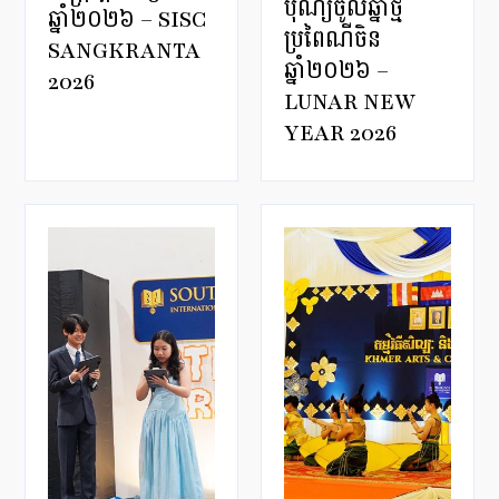
បុណ្យចូលឆ្នាំថ្មី
ឆ្នាំ២០២៦ – SISC
ប្រពៃណីចិន
SANGKRANTA
ឆ្នាំ២០២៦ –
2026
LUNAR NEW
YEAR 2026