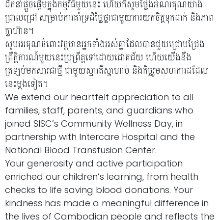
ដឹកនាំផ្តួចផ្តើមក្នុងកម្មវិធីមួយនេះ ហើយក៏សូមថ្លែងអំណរគុណយ៉ាង
ជ្រាលជ្រៅ សម្រាប់ការគាំទ្រដ៏ថ្លៃថ្លាជាមួយការយកចិត្តទុកដាក់ និងភាព
ក្លាហ៊ាន។
សូមអរគុណចំពោះវត្តមានអ្នកទាំងអស់គ្នាដែលបានជួយជ្រោមជ្រែង
ព្រឹត្តិការណ៍មួយនេះប្រព្រឹត្តទៅដោយជោគជ័យ ហើយយើងនឹង
ត្រឡប់មកសារជាថ្មី ជាមួយស្មារតីស្វាហាប់ និងកិច្ចរួមសហការដដែល
នេះម្តងទៀត។
We extend our heartfelt appreciation to all
families, staff, parents, and guardians who
joined SISC’s Community Wellness Day, in
partnership with Intercare Hospital and the
National Blood Transfusion Center.
Your generosity and active participation
enriched our children’s learning, from health
checks to life saving blood donations. Your
kindness has made a meaningful difference in
the lives of Cambodian people and reflects the